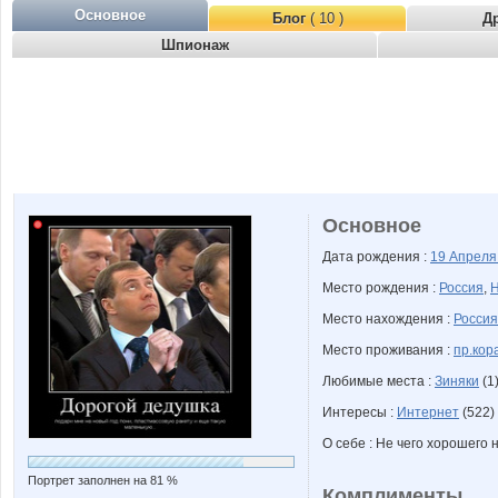
Основное
Блог
( 10 )
Д
Шпионаж
Основное
Дата рождения :
19 Апрел
Место рождения :
Россия
,
Н
Место нахождения :
Россия
Место проживания :
пр.кор
Любимые места :
Зиняки
(1
Интересы :
Интернет
(522)
О себе : Не чего хорошего 
Портрет заполнен на 81 %
Комплименты