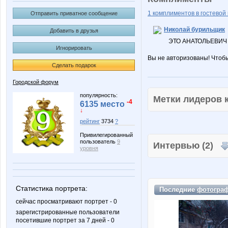
1 комплиментов в гостевой 
Отправить приватное сообщение
Николай бурильщик
Добавить в друзья
ЭТО АНАТОЛЬЕВИЧ 
Игнорировать
Вы не авторизованы! Чтоб
Сделать подарок
Городской форум
популярность:
Метки лидеров
-4
6135 место
↓
рейтинг
3734
?
Привилегированный
пользователь
9
Интервью (2)
уровня
Статистика портрета:
Последние
фотогра
сейчас просматривают портрет - 0
зарегистрированные пользователи
посетившие портрет за 7 дней - 0