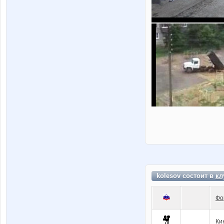
kolesov состоит в
кл
Фо
Ки